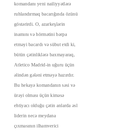
komandanı yeni nailiyyətlərə
ruhlandırmaq bacarığında özünü
göstərirdi. O, azarkeşlərin
inamını və hörmətini bərpa
etməyi bacardı və sübut etdi ki,
bütün çətinliklərə baxmayaraq,
Atletico Madrid-in uğuru üçün
əlindən gələni etməyə hazırdır.
Bu hekayə komandanın səsi və
ürəyi olması üçün kiməsə
ehtiyacı olduğu çətin anlarda əsl
liderin necə meydana
çıxmasının ilhamverici