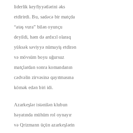
liderlik keyfiyyətlərini əks
etdirirdi. Bu, sadəcə bir matçda
“atəş vura” bilən oyunçu
deyildi, həm də ardıcıl olaraq
yüksək səviyyə nümayiş etdirən
və mövsüm boyu uğursuz
matçlardan sonra komandanın
cədvəlin zirvəsinə qayıtmasına
kömək edən biri idi.
Azarkeşlər istənilən klubun
həyatında mühüm rol oynayır
və Qrizmann üçün azarkeşlərin