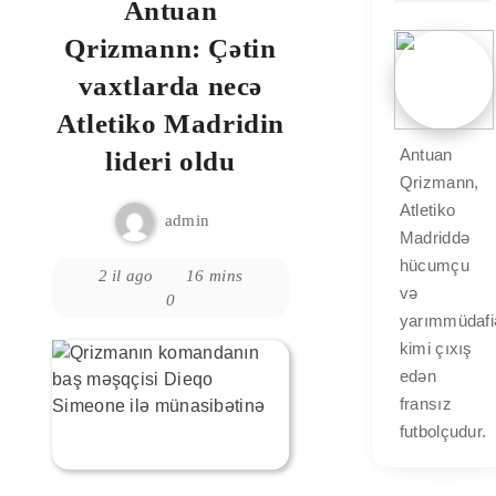
Antuan
Qrizmann: Çətin
vaxtlarda necə
Atletiko Madridin
Antuan
lideri oldu
Qrizmann,
Atletiko
admin
Madriddə
hücumçu
2 il ago
16 mins
və
0
yarımmüdafi
kimi çıxış
edən
fransız
futbolçudur.