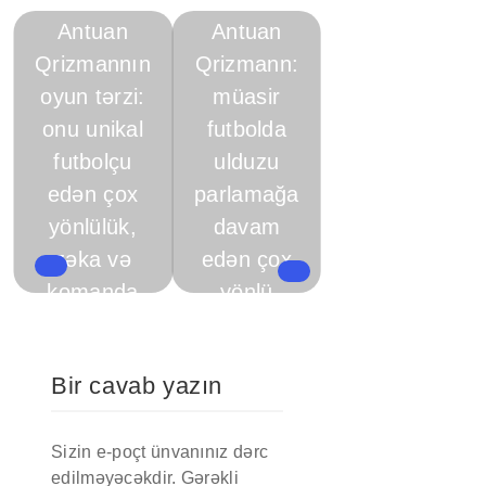
2024
2024
Antuan
Antuan
Qrizmannın
Qrizmann:
oyun tərzi:
müasir
onu unikal
futbolda
futbolçu
ulduzu
edən çox
parlamağa
yönlülük,
davam
zəka və
edən çox
komanda
yönlü
işi
oyunçu
Bir cavab yazın
Sizin e-poçt ünvanınız dərc
edilməyəcəkdir.
Gərəkli