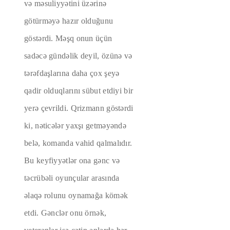
və məsuliyyətini üzərinə
götürməyə hazır olduğunu
göstərdi. Məşq onun üçün
sadəcə gündəlik deyil, özünə və
tərəfdaşlarına daha çox şeyə
qadir olduqlarını sübut etdiyi bir
yerə çevrildi. Qrizmann göstərdi
ki, nəticələr yaxşı getməyəndə
belə, komanda vahid qalmalıdır.
Bu keyfiyyətlər ona gənc və
təcrübəli oyunçular arasında
əlaqə rolunu oynamağa kömək
etdi. Gənclər onu örnək,