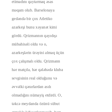
etimadını qaytarmaq əsas
məqam olub. Barselonaya
gedəndə bir çox Atletiko
azarkeşi bunu xəyanət kimi
gördü. Qrizmannın qayıdışı
mübahisəli oldu və o,
azarkeşlərin ürəyini almaq üçün
çox çalışmalı oldu. Qrizmann
hər matçda, hər qələbədə kluba
sevgisinin real olduğunu və
əvvəlki qərarlardan asılı
olmadığını nümayiş etdirdi. O,
təkcə meydanda özünü sübut