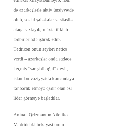
etməklə kifayətlənməyib, həm
də azarkeşlərlə aktiv ünsiyyətdə
olub, sosial şəbəkələr vasitəsilə
əlaqə saxlayıb, müxtəlif klub
tədbirlərində iştirak edib.
Tədricən onun səyləri nəticə
verdi – azarkeşlər onda sadəcə
keçmiş “səriştəli oğul” deyil,
istənilən vəziyyətdə komandaya
rəhbərlik etməyə qadir olan əsl
lider görməyə başladılar.
Antuan Qrizmannın Atletiko
Madriddəki hekayəsi onun