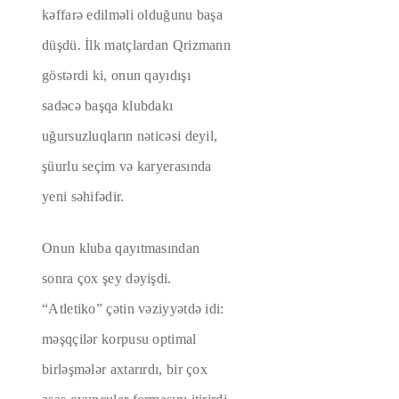
kəffarə edilməli olduğunu başa
düşdü. İlk matçlardan Qrizmann
göstərdi ki, onun qayıdışı
sadəcə başqa klubdakı
uğursuzluqların nəticəsi deyil,
şüurlu seçim və karyerasında
yeni səhifədir.
Onun kluba qayıtmasından
sonra çox şey dəyişdi.
“Atletiko” çətin vəziyyətdə idi:
məşqçilər korpusu optimal
birləşmələr axtarırdı, bir çox