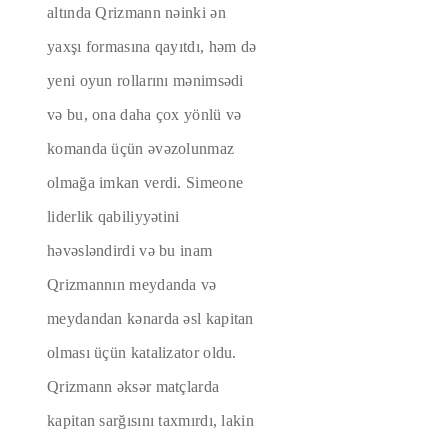
altında Qrizmann nəinki ən
yaxşı formasına qayıtdı, həm də
yeni oyun rollarını mənimsədi
və bu, ona daha çox yönlü və
komanda üçün əvəzolunmaz
olmağa imkan verdi. Simeone
liderlik qabiliyyətini
həvəsləndirdi və bu inam
Qrizmannın meydanda və
meydandan kənarda əsl kapitan
olması üçün katalizator oldu.
Qrizmann əksər matçlarda
kapitan sarğısını taxmırdı, lakin