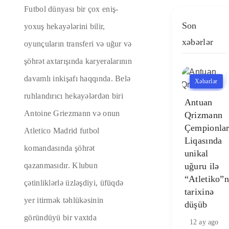
Futbol dünyası bir çox eniş-
Son
yoxuş hekayələrini bilir,
xəbərlər
oyunçuların transferi və uğur və
şöhrət axtarışında karyeralarının
davamlı inkişafı haqqında. Belə
Xəbərlər
ruhlandırıcı hekayələrdən biri
Antuan
Antoine Griezmann və onun
Qrizmann
Çempionla
Atletico Madrid futbol
Liqasında
komandasında şöhrət
unikal
qazanmasıdır. Klubun
uğuru ilə
“Atletiko”
çətinliklərlə üzləşdiyi, üfüqdə
tarixinə
yer itirmək təhlükəsinin
düşüb
göründüyü bir vaxtda
12 ay ago