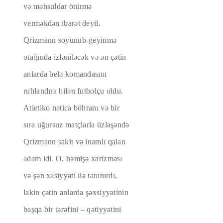
və məhsuldar ötürmə
verməkdən ibarət deyil.
Qrizmann soyunub-geyinmə
otağında izləniləcək və ən çətin
anlarda belə komandasını
ruhlandıra bilən futbolçu oldu.
Atletiko nəticə böhranı və bir
sıra uğursuz matçlarla üzləşəndə
​​Qrizmann sakit və inamlı qalan
adam idi. O, həmişə xarizması
və şən xasiyyəti ilə tanınırdı,
lakin çətin anlarda şəxsiyyətinin
başqa bir tərəfini – qətiyyətini