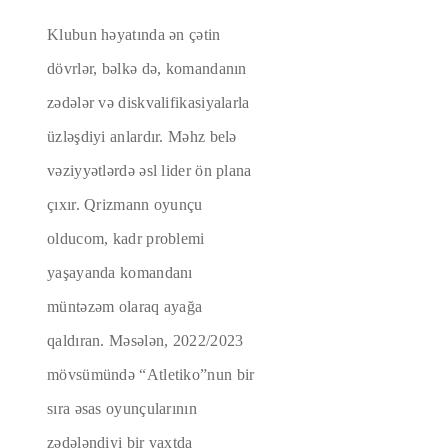
Klubun həyatında ən çətin
dövrlər, bəlkə də, komandanın
zədələr və diskvalifikasiyalarla
üzləşdiyi anlardır. Məhz belə
vəziyyətlərdə əsl lider ön plana
çıxır. Qrizmann oyunçu
olducom, kadr problemi
yaşayanda komandanı
müntəzəm olaraq ayağa
qaldıran. Məsələn, 2022/2023
mövsümündə “Atletiko”nun bir
sıra əsas oyunçularının
zədələndiyi bir vaxtda