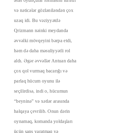
əsas oyunçular formasını itirirdi
və nəticələr gözləniləndən çox
uzaq idi. Bu vəziyyətdə
Qrizmann nəinki meydanda
əvvəlki mövqeyini bərpa etdi,
həm də daha məsuliyyətli rol
aldı. Əgər əvvəllər Antuan daha
çox qol vurmaq bacarığı və
parlaq hücum oyunu ilə
seçilirdisə, indi o, hücumun
“beyninə” və xətlər arasında
halqaya çevrilib. Onun dərin
oynamaq, komanda yoldaşları
üçün şans yaratmaq və