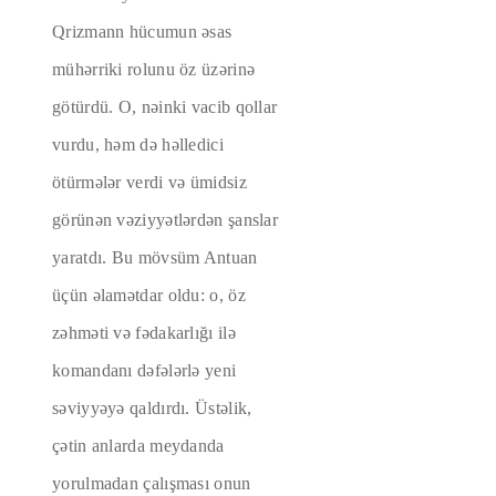
Qrizmann hücumun əsas
mühərriki rolunu öz üzərinə
götürdü. O, nəinki vacib qollar
vurdu, həm də həlledici
ötürmələr verdi və ümidsiz
görünən vəziyyətlərdən şanslar
yaratdı. Bu mövsüm Antuan
üçün əlamətdar oldu: o, öz
zəhməti və fədakarlığı ilə
komandanı dəfələrlə yeni
səviyyəyə qaldırdı. Üstəlik,
çətin anlarda meydanda
yorulmadan çalışması onun