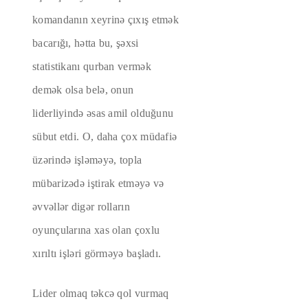
komandanın xeyrinə çıxış etmək
bacarığı, hətta bu, şəxsi
statistikanı qurban vermək
demək olsa belə, onun
liderliyində əsas amil olduğunu
sübut etdi. O, daha çox müdafiə
üzərində işləməyə, topla
mübarizədə iştirak etməyə və
əvvəllər digər rolların
oyunçularına xas olan çoxlu
xırıltı işləri görməyə başladı.
Lider olmaq təkcə qol vurmaq