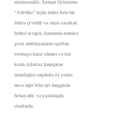
nümunəsidir. Antuan Qrizmann
“Atletiko” üçün məhz belə bir
liderə çevrildi və onun səyahəti
futbol sevgisi, komanda naminə
şəxsi ambisiyalarını qurban
verməyə hazır olması və hər
kəsin özlərinə həqiqətən
inandıqları təqdirdə öz yerini
necə tapa biləcəyi haqqında
hekayədir. və yaxınlıqda
olanlarda.
17 Noyabr
17 Noyabr