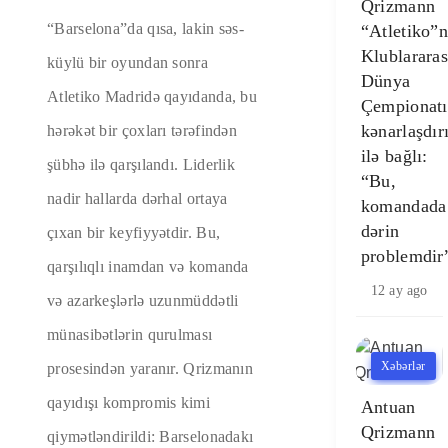
Qrizmann
“Barselona”da qısa, lakin səs-
“Atletiko”
Klublararas
küylü bir oyundan sonra
Dünya
Atletiko Madridə qayıdanda, bu
Çempionat
kənarlaşdır
hərəkət bir çoxları tərəfindən
ilə bağlı:
şübhə ilə qarşılandı. Liderlik
“Bu,
nadir hallarda dərhal ortaya
komandada
dərin
çıxan bir keyfiyyətdir. Bu,
problemdir
qarşılıqlı inamdan və komanda
12 ay ago
və azarkeşlərlə uzunmüddətli
münasibətlərin qurulması
Xəbərlər
prosesindən yaranır. Qrizmanın
qayıdışı kompromis kimi
Antuan
Qrizmann
qiymətləndirildi: Barselonadakı