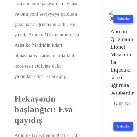
komandanın qarşısında dayanan
və onu yeni səviyyəyə qaldıran
Xəbərlər
şəxs məhz Qrizmann oldu. Bu
Antuan
yazıda Antuan Qrizmannın necə
Qrizmann
Atletiko Madridin lideri
Lionel
Messinin
olmasına və çətin anlarda kluba
La
necə təsir etdiyinə daha
Liqadakı
yaxından nəzər salacağıq.
tarixi
uğuruna
bərabərdir
Hekayənin
12 ay ago
başlanğıcı: Evə
qayıdış
Xəbərlər
Antoine Griezmann 2021-ci ildə