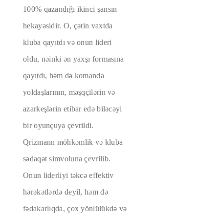
100% qazandığı ikinci şansın
hekayəsidir. O, çətin vaxtda
kluba qayıtdı və onun lideri
oldu, nəinki ən yaxşı formasına
qayıtdı, həm də komanda
yoldaşlarının, məşqçilərin və
azarkeşlərin etibar edə biləcəyi
bir oyunçuya çevrildi.
Qrizmann möhkəmlik və kluba
sədaqət simvoluna çevrilib.
Onun liderliyi təkcə effektiv
hərəkətlərdə deyil, həm də
fədakarlıqda, çox yönlülükdə və