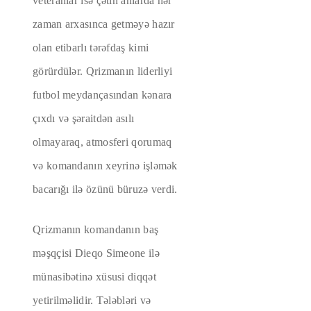
veteranlar isə çətin anlarda hər
zaman arxasınca getməyə hazır
olan etibarlı tərəfdaş kimi
görürdülər. Qrizmanın liderliyi
futbol meydançasından kənara
çıxdı və şəraitdən asılı
olmayaraq, atmosferi qorumaq
və komandanın xeyrinə işləmək
bacarığı ilə özünü büruzə verdi.
Qrizmanın komandanın baş
məşqçisi Dieqo Simeone ilə
münasibətinə xüsusi diqqət
yetirilməlidir. Tələbləri və