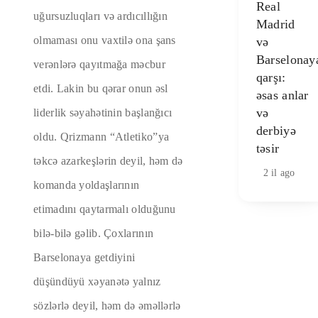
Real
uğursuzluqları və ardıcıllığın
Madrid
olmaması onu vaxtilə ona şans
və
Barselonay
verənlərə qayıtmağa məcbur
qarşı:
etdi. Lakin bu qərar onun əsl
əsas anlar
və
liderlik səyahətinin başlanğıcı
derbiyə
oldu. Qrizmann “Atletiko”ya
təsir
təkcə azarkeşlərin deyil, həm də
2 il ago
komanda yoldaşlarının
etimadını qaytarmalı olduğunu
bilə-bilə gəlib. Çoxlarının
Barselonaya getdiyini
düşündüyü xəyanətə yalnız
sözlərlə deyil, həm də əməllərlə