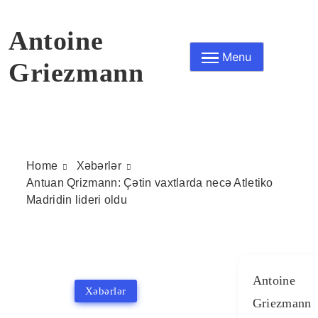
Skip
to
Antoine
content
Menu
Griezmann
Home
Xəbərlər
Antuan Qrizmann: Çətin vaxtlarda necə Atletiko
Madridin lideri oldu
Antoine
Xəbərlər
Griezmann