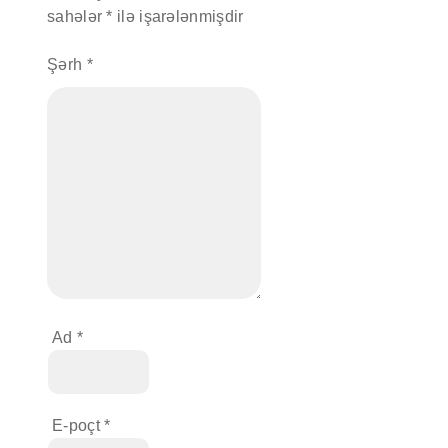
sahələr
*
ilə işarələnmişdir
Şərh
*
Ad
*
E-poçt
*