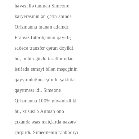
həvəsi ilə tanınan Simeone
karyerasının ən çətin anında
Qrizmanna inanan adamdı.
Fransız futbolçunun qayıdışı
sadəcə transfer qərarı deyildi,
bu, bütün güclü tərəflərindən
istifadə etməyi bilən məşqçinin
qəyyumluğuna şüurlu şəkildə
qayıtması idi. Simeone
Qrizmanna 100% güvənirdi ki,
bu, xüsusilə Antuan önə
çıxanda əsas matçlarda nəzərə
çarpırdı. Simeonenin rəhbərliyi