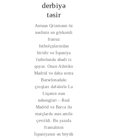
derbiyə
təsir
Antuan Qrizmann öz
nəslinin ən görkəmli
fransız
futbolçularından
biridir və İspaniya
futbolunda əbədi iz
qoyur. Onun Atletiko
Madrid və daha sonra
Barselonadakı
çıxışları dəfələrlə La
Liqanın əsas
nəhəngləri – Real
Madrid və Barca ilə
matçlarda əsas amilə
çevrildi. Bu yazıda
fransalının
İspaniyanın ən böyük