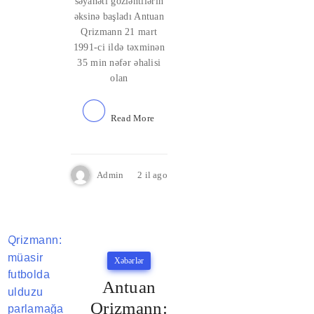
səyahəti gözləntilərin
əksinə başladı Antuan
Qrizmann 21 mart
1991-ci ildə təxminən
35 min nəfər əhalisi
olan
Read More
Admin
2 il ago
Xəbərlər
Antuan
Qrizmann: