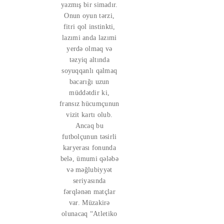
yazmış bir simadır.
Onun oyun tərzi,
fitri qol instinkti,
lazımi anda lazımi
yerdə olmaq və
təzyiq altında
soyuqqanlı qalmaq
bacarığı uzun
müddətdir ki,
fransız hücumçunun
vizit kartı olub.
Ancaq bu
futbolçunun təsirli
karyerası fonunda
belə, ümumi qələbə
və məğlubiyyət
seriyasında
fərqlənən matçlar
var. Müzakirə
olunacaq “Atletiko