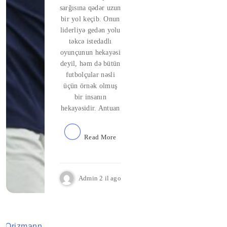
sarğısına qədər uzun
bir yol keçib. Onun
liderliyə gedən yolu
təkcə istedadlı
oyunçunun hekayəsi
deyil, həm də bütün
futbolçular nəsli
üçün örnək olmuş
bir insanın
hekayəsidir. Antuan
Read More
Admin
2 il ago