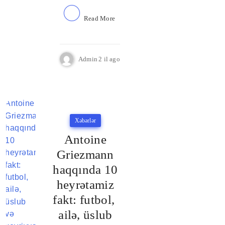
Read More
Admin
2 il ago
Xəbərlər
Antoine
Griezmann
haqqında 10
heyrətamiz
fakt: futbol, ​​
ailə, üslub