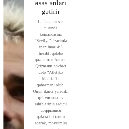
əsas anları
gətirir
La Liqanın son
turunda
komandasına
“Sevilya” üzərində
inanılmaz 4:3
hesablı qələbə
qazandıran Antuan
Qrizmann növbəti
dəfə “Atletiko
Madrid”in
qəhrəmanı olub.
Onun ikinci yarıdakı
qol vurması ev
sahiblərinin ardıcıl
doqquzuncu
qələbəsini təmin
edərək, mövsümün