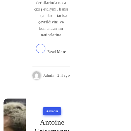
derbilərində necə
çıxış etdiyini, hansı
məqamların tarixə
çevrildiyini və
komandasının
nəticələrinə
Read More
Admin
2 il ago
Xəbərlər
Antoine
Griezmann: