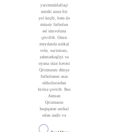
yarımmüdafiəçi
nəinki uzun bir
yol keçib, həm də
müasir futbolun
əsl simvoluna
çevrilib. Onun
meydanda unikal
rolu, xarizması,
zəhmətkeşliyi və
oyuna olan həvəsi
Qrizmannı dünya
futbolunun əsas
ulduzlarından
birinə çevirib. Bəs
Antuan
Qrizmannı
həqiqətən unikal
edən nədir və