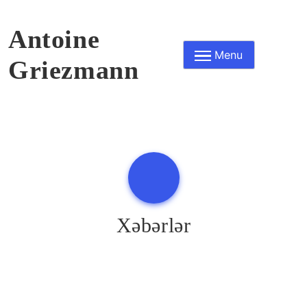
Skip
to
Antoine
content
Menu
Griezmann
Xəbərlər