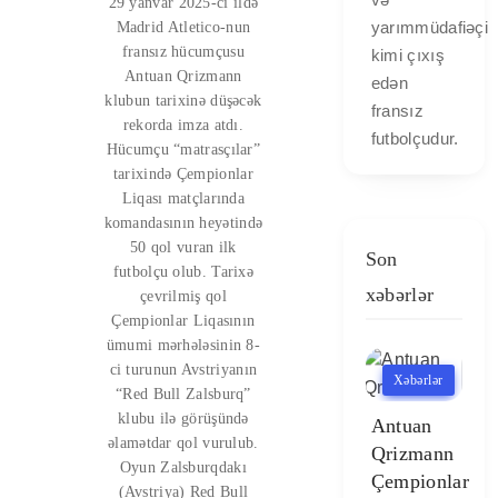
29 yanvar 2025-ci ildə
yarımmüdafiəçi
Madrid Atletico-nun
fransız hücumçusu
kimi çıxış
Antuan Qrizmann
edən
klubun tarixinə düşəcək
fransız
rekorda imza atdı.
futbolçudur.
Hücumçu “matrasçılar”
tarixində Çempionlar
Liqası matçlarında
komandasının heyətində
50 qol vuran ilk
Son
futbolçu olub. Tarixə
xəbərlər
çevrilmiş qol
Çempionlar Liqasının
ümumi mərhələsinin 8-
ci turunun Avstriyanın
Xəbərlər
“Red Bull Zalsburq”
klubu ilə görüşündə
Antuan
əlamətdar qol vurulub.
Qrizmann
Oyun Zalsburqdakı
Çempionlar
(Avstriya) Red Bull