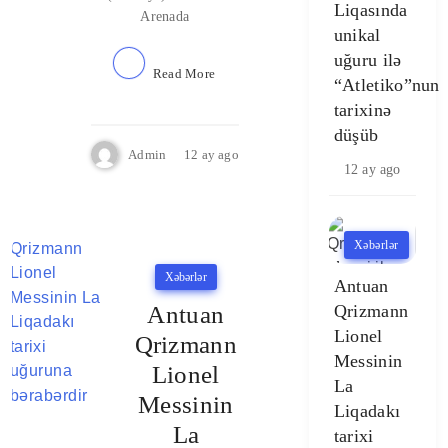
Liqasında
Arenada
unikal
uğuru ilə
Read More
“Atletiko”nun
tarixinə
düşüb
Admin
12 ay ago
12 ay ago
Xəbərlər
Xəbərlər
Antuan
Qrizmann
Antuan
Lionel
Qrizmann
Messinin
Lionel
La
Messinin
Liqadakı
La
tarixi