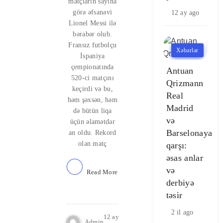
matçların sayına
görə əfsanəvi
12 ay ago
Lionel Messi ilə
bərabər olub.
Fransız futbolçu
Xəbərlər
İspaniya
çempionatında
Antuan
520-ci matçını
Qrizmann
keçirdi və bu,
Real
həm şəxsən, həm
Madrid
də bütün liqa
və
üçün əlamətdar
Barselonaya
an oldu. Rekord
olan matç
qarşı:
əsas anlar
və
Read More
derbiyə
təsir
2 il ago
12 ay
Admin