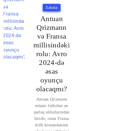
Xəbərlər
Antuan
Qrizmann
və Fransa
millisindəki
rolu: Avro
2024-də
əsas
oyunçu
olacaqmı?
Antuan Qrizmann
müasir futbolun ən
parlaq ulduzlarından
biridir, onun Fransa
milli komandasının