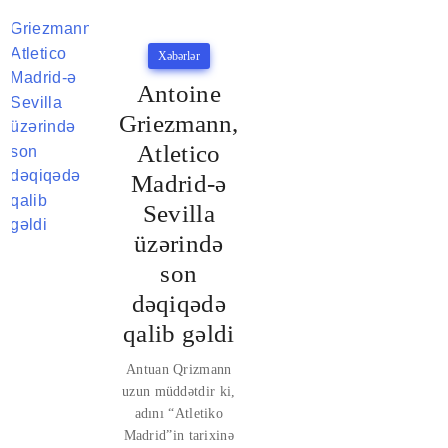
Xəbərlər
Antoine
Griezmann,
Atletico
Madrid-ə
Sevilla
üzərində
son
dəqiqədə
qalib gəldi
Antuan Qrizmann
uzun müddətdir ki,
adını “Atletiko
Madrid”in tarixinə