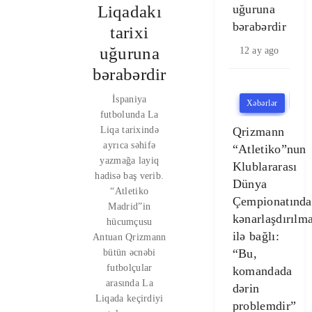
uğuruna
Liqadakı
bərabərdir
tarixi
uğuruna
12 ay ago
bərabərdir
İspaniya
Xəbərlər
futbolunda La
Qrizmann
Liqa tarixində
ayrıca səhifə
“Atletiko”nun
yazmağa layiq
Klublararası
hadisə baş verib.
Dünya
“Atletiko
Çempionatınd
Madrid”in
kənarlaşdırılma
hücumçusu
ilə bağlı:
Antuan Qrizmann
“Bu,
bütün əcnəbi
futbolçular
komandada
arasında La
dərin
Liqada keçirdiyi
problemdir”