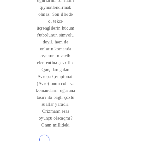
uğurlarına töhfəsini
qiymətləndirmək
olmaz. Son illərdə
o, təkcə
üçrənglilərin hücum
futbolunun simvolu
deyil, həm də
onların komanda
oyununun vacib
elementinə çevrilib.
Qarşıdan gələn
Avropa Çempionatı
(Avro) onun rolu və
komandanın uğuruna
təsiri ilə bağlı çoxlu
suallar yaradır.
Qrizmann əsas
oyunçu olacaqmı?
Onun millidəki