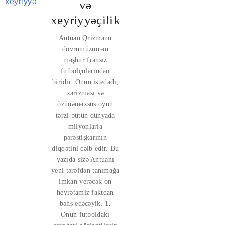
və
xeyriyyəçilik
Antuan Qrizmann
dövrümüzün ən
məşhur fransız
futbolçularından
biridir. Onun istedadı,
xarizması və
özünəməxsus oyun
tərzi bütün dünyada
milyonlarla
pərəstişkarının
diqqətini cəlb edir. Bu
yazıda sizə Antuanı
yeni tərəfdən tanımağa
imkan verəcək on
heyrətamiz faktdan
bəhs edəcəyik. 1.
Onun futboldakı