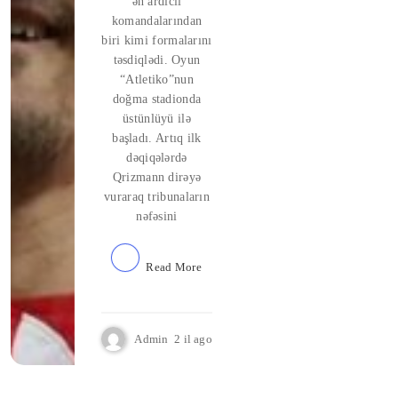
ən ardıcıl
komandalarından
biri kimi formalarını
təsdiqlədi. Oyun
“Atletiko”nun
doğma stadionda
üstünlüyü ilə
başladı. Artıq ilk
dəqiqələrdə
Qrizmann dirəyə
vuraraq tribunaların
nəfəsini
Read More
Admin
2 il ago