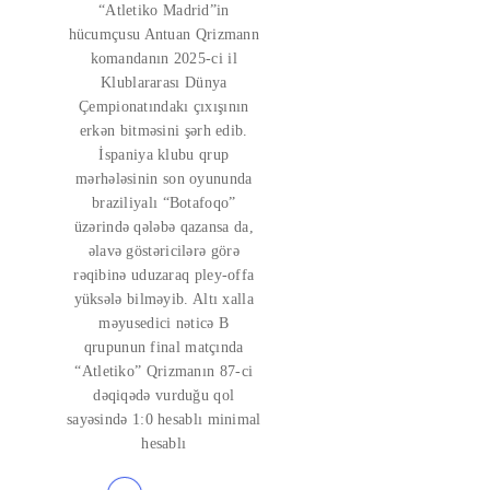
“Atletiko Madrid”in
hücumçusu Antuan Qrizmann
komandanın 2025-ci il
Klublararası Dünya
Çempionatındakı çıxışının
erkən bitməsini şərh edib.
İspaniya klubu qrup
mərhələsinin son oyununda
braziliyalı “Botafoqo”
üzərində qələbə qazansa da,
əlavə göstəricilərə görə
rəqibinə uduzaraq pley-offa
yüksələ bilməyib. Altı xalla
məyusedici nəticə B
qrupunun final matçında
“Atletiko” Qrizmanın 87-ci
dəqiqədə vurduğu qol
sayəsində 1:0 hesablı minimal
hesablı