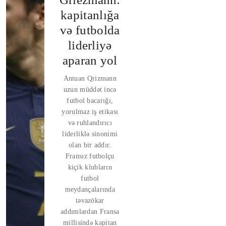
kapitanlığa
və futbolda
liderliyə
aparan yol
Antuan Qrizmann
uzun müddət incə
futbol bacarığı,
yorulmaz iş etikası
və ruhlandırıcı
liderliklə sinonimi
olan bir addır.
Fransız futbolçu
kiçik klubların
futbol
meydançalarında
təvazökar
addımlardan Fransa
millisində kapitan