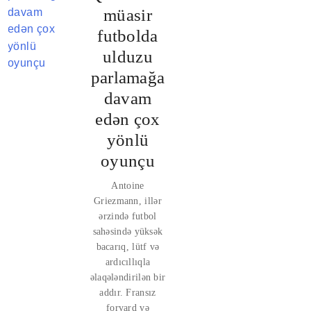
müasir
futbolda
ulduzu
parlamağa
davam
edən çox
yönlü
oyunçu
Antoine
Griezmann, illər
ərzində futbol
sahəsində yüksək
bacarıq, lütf və
ardıcıllıqla
əlaqələndirilən bir
addır. Fransız
forvard və