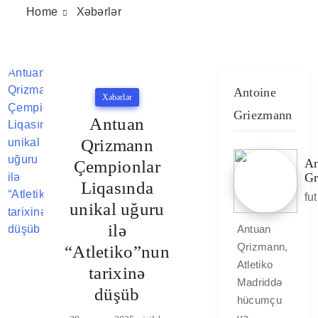
Home
Xəbərlər
Antoine
Xəbərlər
Griezmann
Antuan
Qrizmann
An
Çempionlar
Gr
Liqasında
fu
unikal uğuru
ilə
Antuan
Qrizmann,
“Atletiko”nun
Atletiko
tarixinə
Madriddə
düşüb
hücumçu
və